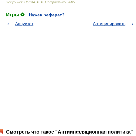
Уссурийск: ПГСХА
.
В. В. Острошенко
.
2005
.
Игры ⚽
Нужен реферат?
Аннуитет
Антиципировать
Смотреть что такое "Антиинфляционная политика"